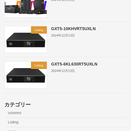
GXT5-10KHVRT5UXLN
Listing
2024年12月13日
GXT5-6KL630RT5UXLN
Listing
2024年12月13日
カテゴリー
columns
Listing