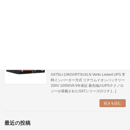
GXT5-6KL630RT5UXLN
Listing
2024年12月13日
Vertiv Liebert UPS 常時インバーター方式 200V
4900VA 3年保証 最先端のUPSテクノロジーが
搭載されたGXTシリーズの4900VAモデル。 基
本情報 ・型番 GXT5-6KL630RT5UX […]
続きを読む
GXT5LI-10KGVRT3UXLN
Listing
2024年12月13日
GXT5LI-10KGVRT3UXLN Vertiv Liebert UPS 常
時インバーター方式 リチウムイオンバッテリー
200V 10000VA 5年保証 最先端のUPSテクノロ
ジーが搭載されたGXTシリーズのリチ […]
続きを読む
最近の投稿