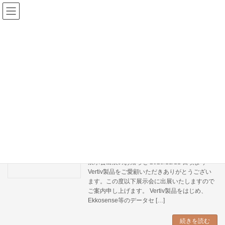
コ
ナ
ン
ビ
テ
ゲ
年末年始休業のお知らせ
news
ン
ー
2025年11月11日
ツ
シ
へ
ョ
年末年始休業のお知らせ 2025/11/11 弊社では
ス
ン
誠に勝手ながら、下記の期間を年末年始休業と
キ
に
させて頂きます。休業期間中、大変ご迷惑をお
ッ
移
掛け致しますが、何卒ご理解とご協力を賜りま
プ
動
すようお願い申し上げます。 2025年1 […]
続きを読む
展示会出展のおしらせ
news
2025年11月11日
展示会出展のお知らせ 2025/11/11 日頃より
Vertiv製品をご愛顧いただきありがとうござい
ます。この度以下展示会に出展いたしますので
ご案内申し上げます。 Vertiv製品をはじめ、
Ekkosense等のデータセ […]
続きを読む