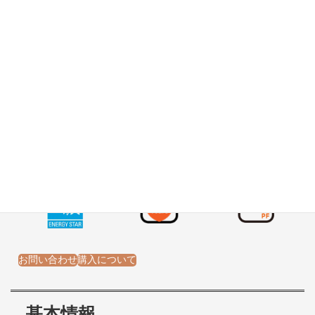
モデル。
常時インバータ給電方式
タワー/ラックマウント
最大1.0高力率 (Ecoモード : 98% / オンライン時 : 94%)
ネットワークカード対応（別売り）
3年保証
GXT5-500LVRT2UXL
GXT5-750LVRT2UXL
GXT5-1500LVRT2UXL
: 500VA
: 750VA
: 1500VA
GXT5-2000LVRT2UXL
GXT5-3000LVRT2UXL
: 2000VA
: 3000VA
お問い合わせ
購入について
基本情報