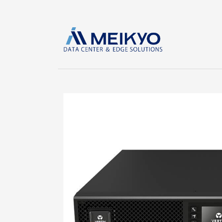
コ
ナ
ン
ビ
テ
ゲ
ン
ー
ツ
シ
へ
ョ
ス
ン
キ
に
ッ
移
プ
動